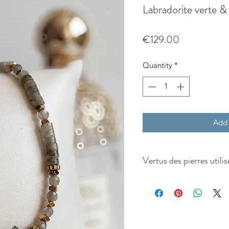
Labradorite verte &
Price
€129.00
Quantity
*
Add 
Vertus des pierres utilis
Labradorite :
Pierre de protection par e
agit comme un véritable b
absorbe les énergies indési
apporte une stabilité ém