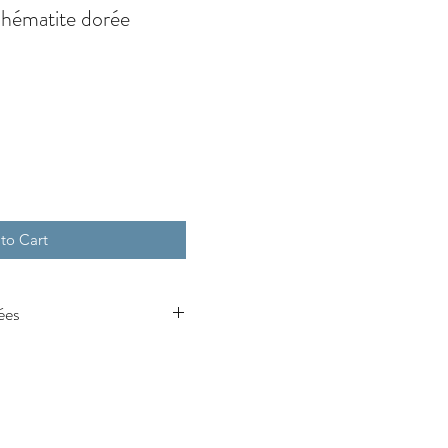
 hématite dorée
to Cart
ées
xcellence, la labradorite
ouclier énergétique. Elle
rables, éclaire l’intuition et
otionnelle profonde. Sa