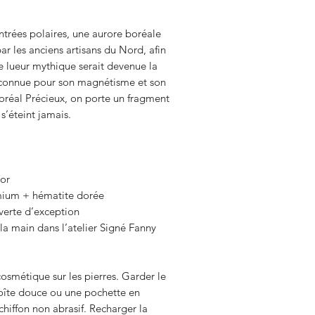
trées polaires, une aurore boréale
r les anciens artisans du Nord, afin
te lueur mythique serait devenue la
reconnue pour son magnétisme et son
Boréal Précieux, on porte un fragment
s’éteint jamais.
or
emium + hématite dorée
 verte d’exception
la main dans l’atelier Signé Fanny
osmétique sur les pierres. Garder le
boîte douce ou une pochette en
hiffon non abrasif. Recharger la