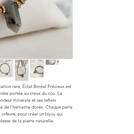
lumière intérieure est so
guide, révélant ce que le
Hématite
Pierre d’ancrage et de forc
l’esprit, renforce la conf
présence. En version doré
luxueuse tout en soutenan
ation rare, Éclat Boréal Précieux est
rète portée au creux du cou. La
ondeur minérale et ses reflets
finé de l’hématite dorée. Chaque perle
 orfèvre, pour créer un bijou qui
lesse de la pierre naturelle.