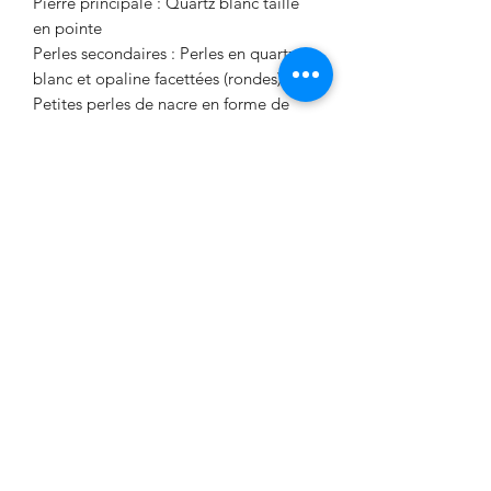
Pierre principale : Quartz blanc taillé
en pointe
Perles secondaires : Perles en quartz
blanc et opaline facettées (rondes)
Petites perles de nacre en forme de
fleur
Éléments dorés : Hématite dorée
(rondelles et perles facettées)
Fermoir : Mousqueton en plaqué or
Montage : Assemblé et créé à la main
dans l’atelier Signé Fanny
Longueur : 41 cm
Fabrication : pièce unique, façonnée à
la main dans l’atelier Signé Fanny
Conseils d’entretien :
Éviter toute projection de parfum ou
cosmétique sur les pierres. Garder le
bijou à l’abri de l’humidité dans une