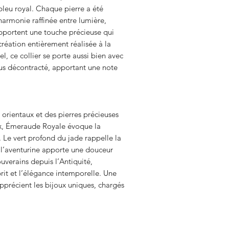
bleu royal. Chaque pierre a été
harmonie raffinée entre lumière,
apportent une touche précieuse qui
création entièrement réalisée à la
l, ce collier se porte aussi bien avec
lus décontracté, apportant une note
s orientaux et des pierres précieuses
aux, Émeraude Royale évoque la
e. Le vert profond du jade rappelle la
e l’aventurine apporte une douceur
ouverains depuis l’Antiquité,
rit et l’élégance intemporelle. Une
pprécient les bijoux uniques, chargés