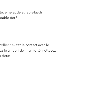
rte, émeraude et lapis-lazuli
xydable doré
ollier : évitez le contact avec le
z-le à l’abri de l’humidité, nettoyez
n doux.