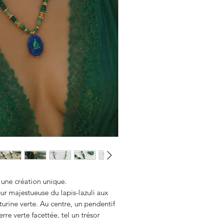
Favorise le calme intérieu
Émeraude
: Pierre du re
sincère. Associée à l’harm
Favorise l’ouverture du c
Lapis-lazuli :
Pierre de vé
personnelle. Encourage la
la clarté d’esprit et l’intui
 une création unique.
eur majestueuse du lapis-lazuli aux
urine verte. Au centre, un pendentif
erre verte facettée, tel un trésor