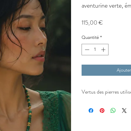
aventurine verte, ém
Prix
115,00 €
Quantité
*
Ajouter
Vertus des pierres utilis
Jade
: Symbole de sagess
l’équilibre émotionnel. As
prospérité.
Aventurine verte :
Pierre 
réconfort. Encourage l’op