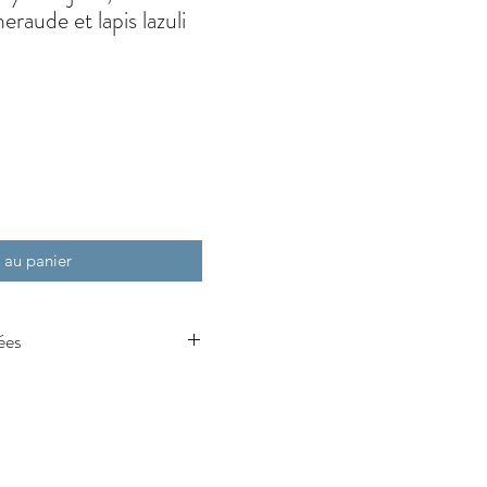
eraude et lapis lazuli
 au panier
ées
e et d’harmonie. Favorise
socié à la sérénité et à la
d’apaisement et de
timisme et la confiance.