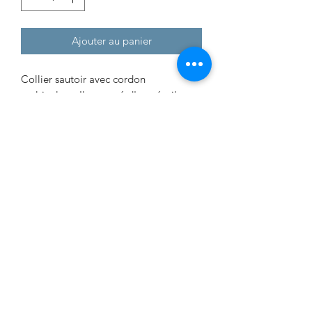
Ajouter au panier
Collier sautoir avec cordon
multicolore. Il est orné d'une étoile en
pierre naturelle de
sodalite bleue
et de
perles en plaqué or doré.
Longueur du cordon : 20 à 70 cm grâce
à deux noeuds coulissants
C'est une
pièce unique
entièrement
faite à la main.
DÉTAILS DE L'ARTICLE
Vertus de la sodalite bleue
:
Elle favorise l’écoute de cœur à cœur,
l’empathie, la compréhension des