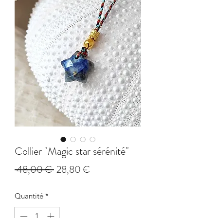
Collier "Magic star sérénité"
Prix
Prix
 48,00 € 
28,80 €
original
promotionnel
Quantité
*