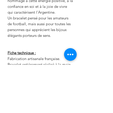
hommage à cette énergie positive, à la
confiance en soi et à la joie de vivre
qui caractérisent l’Argentine.
Un bracelet pensé pour les amateurs
de football, mais aussi pour toutes les
personnes qui apprécient les bijoux
élégants porteurs de sens.
Fiche technique :
Fabrication artisanale française.
Bracelet entièrement réalisé à la main.
Pierres naturelles d’aigue-marine,
Howlite blanche naturelle, Citrine
naturelle Intercalaires en acier
inoxydable doré.
Montage sur élastique haute résistance
Bracelet mixte. Taille standard adulte
19 cm (ajustable sur demande).
Une création Signé Fanny Chaque