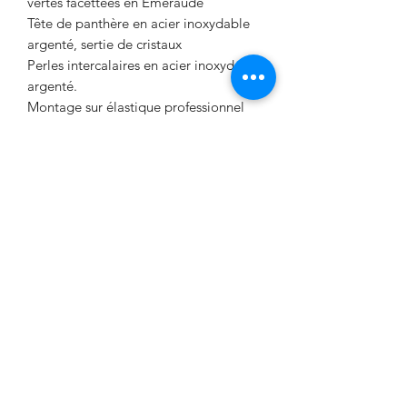
vertes facettées en Emeraude
Tête de panthère en acier inoxydable
argenté, sertie de cristaux
Perles intercalaires en acier inoxydable
argenté.
Montage sur élastique professionnel
haute résistance, taille 17/18 cm
Fabrication artisanale
française. Chaque bracelet est réalisé à
la main dans l'atelier Signé Fanny à
partir de pierres naturelles
soigneusement sélectionnées. Les
variations de teintes et de veinages
font de chaque création une pièce
unique.
Conseils d'entretien
Éviter le contact avec l'eau, le parfum
et les produits chimiques Ranger à
l'abri de l'humidité Nettoyer