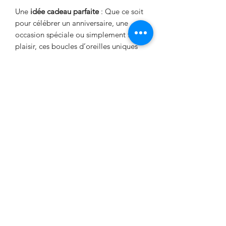
Une
idée cadeau parfaite
: Que ce soit
pour célébrer un anniversaire, une
occasion spéciale ou simplement faire
plaisir, ces boucles d’oreilles uniques
sauront émerveiller par leur charme et
leur
exclusivité.
Caractéristiques Matériaux :
Amazonite
naturelle, éléments dorés en acier
inoxydable
Style :
Dormeuses avec pendentifs
Fabrication :
Fait main, pièce unique
Origine :
Fabriqué en France
Prenez soin de ces boucles d’oreilles
en évitant l’exposition à l’eau et aux
produits chimiques, afin de préserver
leur éclat et leur beauté au fil du
temps.