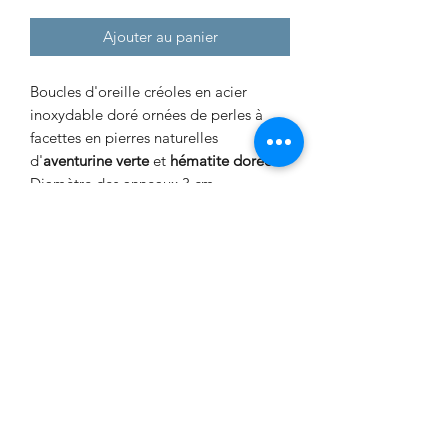
Ajouter au panier
Boucles d'oreille créoles en acier
inoxydable doré ornées de perles à
facettes en pierres naturelles
d'
aventurine verte
et
hématite dorée
.
Diamètre des anneaux 3 cm.
Ce sont des
paires uniques
entièrement conçues et réalisées par
Fanny.
Vertus des pierres utilisées