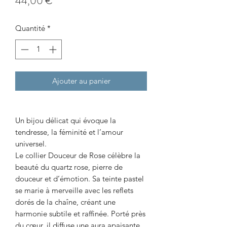
Prix
44,00 €
Quantité
*
Ajouter au panier
Un bijou délicat qui évoque la
tendresse, la féminité et l’amour
universel.
Le collier Douceur de Rose célèbre la
beauté du quartz rose, pierre de
douceur et d’émotion. Sa teinte pastel
se marie à merveille avec les reflets
dorés de la chaîne, créant une
harmonie subtile et raffinée. Porté près
du cœur, il diffuse une aura apaisante