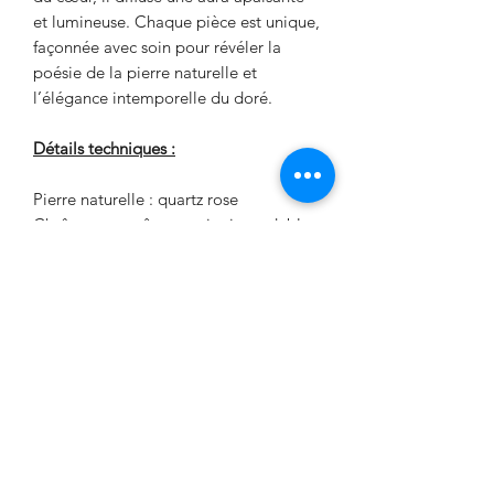
et lumineuse. Chaque pièce est unique,
façonnée avec soin pour révéler la
poésie de la pierre naturelle et
l’élégance intemporelle du doré.
Détails techniques :
Pierre naturelle : quartz rose
Chaîne et apprêts en acier inoxydable
doré
Longueur : ajustable (environ 41–
46 cm)
Pièce unique, fabriquée à la main en
France
Conseils d’entretien
: pour préserver
l’éclat et l’énergie de votre collier
Évitez le contact avec l’eau, les
parfums ou produits chimiques.